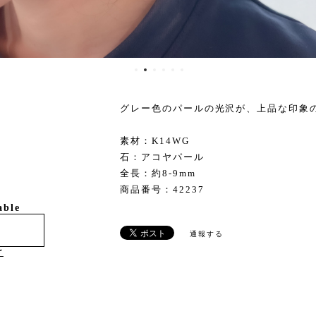
グレー色のパールの光沢が、上品な印象
素材：K14WG
石：アコヤパール
全長：約8-9mm
商品番号：42237
able
通報する
け