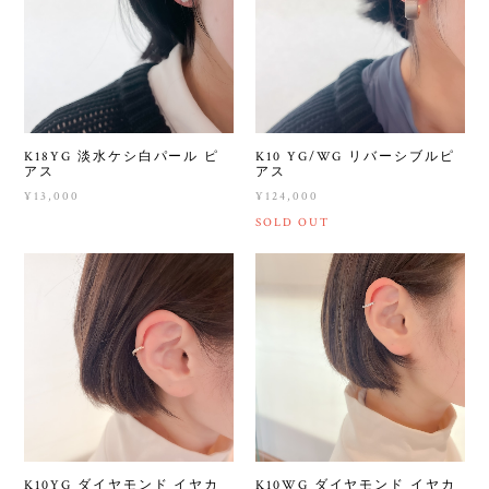
K18YG 淡水ケシ白パール ピ
K10 YG/WG リバーシブルピ
アス
アス
¥13,000
¥124,000
SOLD OUT
K10YG ダイヤモンド イヤカ
K10WG ダイヤモンド イヤカ